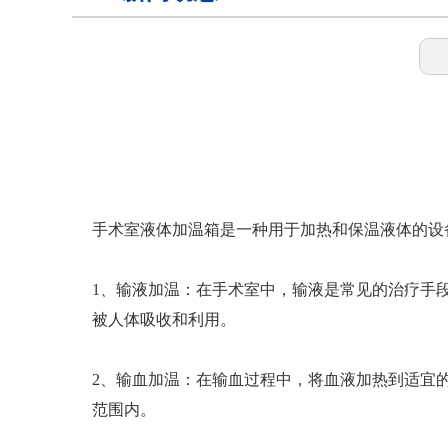
样本灭活仪
灭活恒温箱
冷链运输箱
手术室液体加温箱是一种用于加热和保温液体的设
1、输液加温：在手术室中，输液是常见的治疗手
物证保管柜
被人体吸收和利用。
锂电池测试恒温箱
2、输血加温：在输血过程中，将血液加热到适宜
范围内。