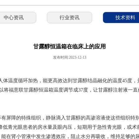
中心资讯
行业资讯
技术资料
甘露醇恒温箱在临床上的应用
发布时间:2023-12-13
拟人体温度循环加热，能更高效达到甘露醇结晶融化的温度45度
以将福意联甘露醇恒温箱温度调节成37度，让甘露醇注射液一
等有屏障的特殊组织，静脉滴入甘露醇的高渗溶液使这些组织特
露醇也降低青光眼患者的房水量及眼内压，短期用于急性青光眼，或
，能在肾小管液中发生渗透效应，阻止水分再吸收，维持足够的