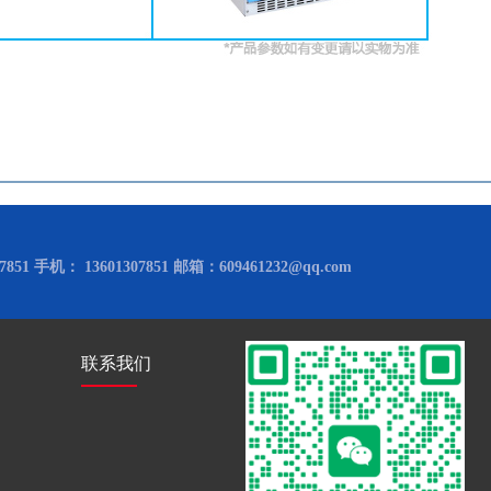
851 手机： 13601307851 邮箱：609461232@qq.com
联系我们