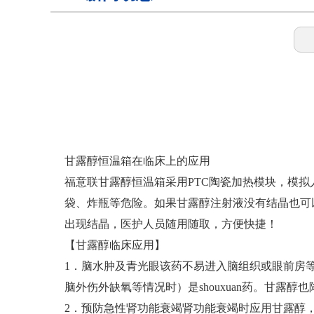
样本灭活仪
灭活恒温箱
冷链运输箱
甘露醇恒温箱在临床上的应用
福意联甘露醇恒温箱采用PTC陶瓷加热模块，模
袋、炸瓶等危险。如果甘露醇注射液没有结晶也可
物证保管柜
出现结晶，医护人员随用随取，方便快捷！
【甘露醇临床应用】
锂电池测试恒温箱
1．脑水肿及青光眼该药不易进入脑组织或眼前房
脑外伤外缺氧等情况时）是shouxuan药。甘
2．预防急性肾功能衰竭肾功能衰竭时应用甘露醇