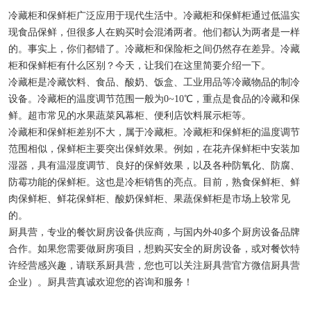
物证保管柜
冷藏柜和保鲜柜广泛应用于现代生活中。冷藏柜和保鲜柜通过低温实
现食品保鲜，但很多人在购买时会混淆两者。他们都认为两者是一样
锂电池测试恒温箱
的。事实上，你们都错了。冷藏柜和保险柜之间仍然存在差异。冷藏
柜和保鲜柜有什么区别？今天，让我们在这里简要介绍一下。
实验室低温冰箱
冷藏柜是冷藏饮料、食品、酸奶、饭盒、工业用品等冷藏物品的制冷
设备。冷藏柜的温度调节范围一般为0~10℃，重点是食品的冷藏和保
鲜。超市常见的水果蔬菜风幕柜、便利店饮料展示柜等。
冷藏柜和保鲜柜差别不大，属于冷藏柜。冷藏柜和保鲜柜的温度调节
范围相似，保鲜柜主要突出保鲜效果。例如，在花卉保鲜柜中安装加
湿器，具有温湿度调节、良好的保鲜效果，以及各种防氧化、防腐、
防霉功能的保鲜柜。这也是冷柜销售的亮点。目前，熟食保鲜柜、鲜
肉保鲜柜、鲜花保鲜柜、酸奶保鲜柜、果蔬保鲜柜是市场上较常见
的。
厨具营，专业的餐饮厨房设备供应商，与国内外40多个厨房设备品牌
合作。如果您需要做厨房项目，想购买安全的厨房设备，或对餐饮特
许经营感兴趣，请联系厨具营，您也可以关注厨具营官方微信厨具营
企业）。厨具营真诚欢迎您的咨询和服务！