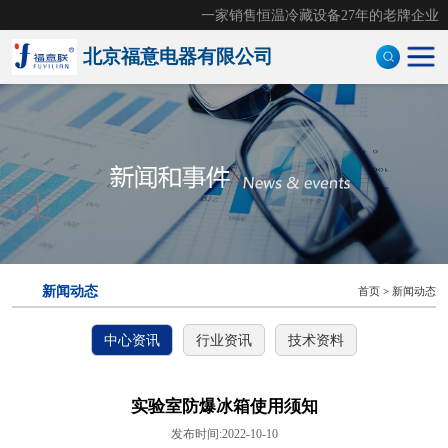
一家销售恒温冷藏设备27年的老牌企业
北京福意电器有限公司
手术室恒温箱
医用液体加温柜
医用加温箱
医用冷藏柜
新闻动态
首页
>
新闻动态
样本灭活仪
中心资讯
行业资讯
技术资料
灭活恒温箱
冷链运输箱
实验室防爆冰箱使用须知
发布时间:2022-10-10