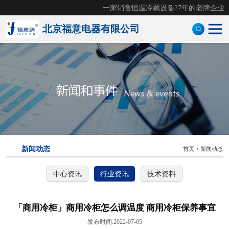
一家销售恒温冷藏设备27年的老牌企业
北京福意电器有限公司
手术室恒温箱
医用液体加温柜
医用加温箱
医用冷藏柜
新闻动态
首页
>
新闻动态
样本灭活仪
中心资讯
行业资讯
技术资料
灭活恒温箱
冷链运输箱
「商用冷柜」商用冷柜怎么调温度 商用冷柜保养事宜
发布时间:2022-07-05