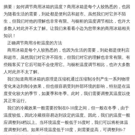
物证保管柜
摘要：如何调节商用冰箱的温度？商用冰箱是每个人较熟悉的，也因
为随着生活的需要，到处都是便利店和超市。虽然我们对它并不陌
锂电池测试恒温箱
生，但我们对他的理解也非常有限。与橱柜的温度调节相比，也许大
多数人对此并不太了解。让我们来看看小边为您带来的商用冰箱相关
实验室低温冰箱
知识！
正确调节商用冷柜温度的方法
商用冰箱是每个人较熟悉的，也因为生活的需要，到处都是便利店
和超市。虽然我们对它并不陌生，但我们对它的理解也非常有限。有
些顾客买了它后可能不会使用它。与橱柜温度调节相比，也许大多数
人对此并不太了解。
我们知道商用冰箱的原理是压缩机通过压缩制冷剂产生一系列物理
变化来达到制冷效果，但也很容易受到外部环境的影响，特别是在温
度变化较大的季节，如夏季和冬季。此时，我们需要调整其温度以使
其正常运行。
我们的冷藏效果一般需要控制在0-10度之间，但一般在冬季，由于
温度较低，因此冷藏很容易达到设定的温度。因此，我们的温度一般
应调整到4档以上。当环境温度一般低于16度时，我们可以将柜体温
度调整到5档。如果环境温度低于10度，则需要提高，可调整到6-7