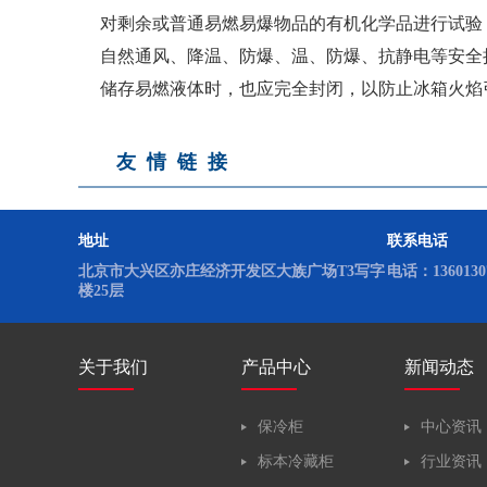
实验室低温冰箱
对剩余或普通易燃易爆物品的有机化学品进行试验，
自然通风、降温、防爆、温、防爆、抗静电等安全
储存易燃液体时，也应完全封闭，以防止冰箱火焰
友情链接
地址
联系电话
北京市大兴区亦庄经济开发区大族广场T3写字
电话：13601307
楼25层
关于我们
产品中心
新闻动态
保冷柜
中心资讯
标本冷藏柜
行业资讯