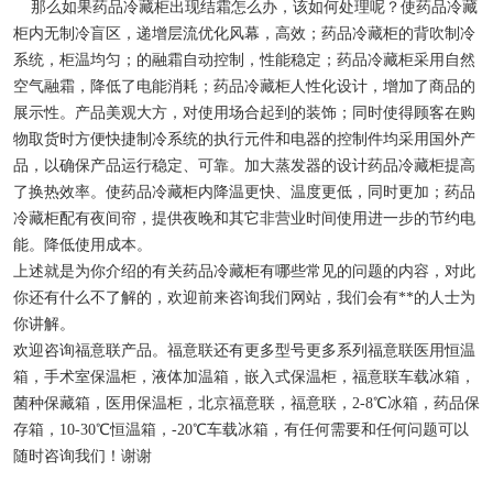
那么如果药品冷藏柜出现结霜怎么办，该如何处理呢？使药品冷藏
柜内无制冷盲区，递增层流优化风幕，高效；药品冷藏柜的背吹制冷
系统，柜温均匀；的融霜自动控制，性能稳定；药品冷藏柜采用自然
空气融霜，降低了电能消耗；药品冷藏柜人性化设计，增加了商品的
展示性。产品美观大方，对使用场合起到的装饰；同时使得顾客在购
物取货时方便快捷制冷系统的执行元件和电器的控制件均采用国外产
品，以确保产品运行稳定、可靠。加大蒸发器的设计药品冷藏柜提高
了换热效率。使药品冷藏柜内降温更快、温度更低，同时更加；药品
冷藏柜配有夜间帘，提供夜晚和其它非营业时间使用进一步的节约电
能。降低使用成本。
上述就是为你介绍的有关药品冷藏柜有哪些常见的问题的内容，对此
你还有什么不了解的，欢迎前来咨询我们网站，我们会有**的人士为
你讲解。
欢迎咨询福意联产品。福意联还有更多型号更多系列福意联医用恒温
箱，手术室保温柜，液体加温箱，嵌入式保温柜，福意联车载冰箱，
菌种保藏箱，医用保温柜，北京福意联，福意联，2-8℃冰箱，药品保
存箱，10-30℃恒温箱，-20℃车载冰箱，有任何需要和任何问题可以
随时咨询我们！谢谢