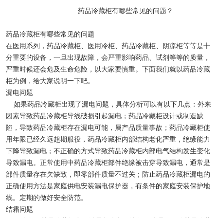
物证保管柜
药品冷藏柜有哪些常见的问题？
锂电池测试恒温箱
药品冷藏柜有哪些常见的问题
在医用系列，药品冷藏柜、医用冷柜、药品冷藏柜、阴凉柜等等是十
实验室低温冰箱
分重要的设备，一旦出现故障，会严重影响药品、试剂等等的质量，
严重时候还会危及生命危险，以大家要慎重。下面我们就以药品冷藏
柜为例，给大家说明一下吧。
漏电问题
如果药品冷藏柜出现了漏电问题，具体分析可以有以下几点：外来
因素导致药品冷藏柜导线破损引起漏电；药品冷藏柜设计或制造缺
陷，导致药品冷藏柜存在漏电可能，属产品质量事故；药品冷藏柜使
用年限已经久远超期服役，药品冷藏柜内部结构老化严重，绝缘能力
下降导致漏电；不正确的方式导致药品冷藏柜内部电气结构发生变化
导致漏电。正常使用中药品冷藏柜部件绝缘被击穿导致漏电，通常是
部件质量存在欠缺致，即零部件质量不过关；防止药品冷藏柜漏电的
正确使用方法是家庭供电安装漏电保护器，有条件的家庭安装保护地
线。定期的做好安全防范。
结霜问题