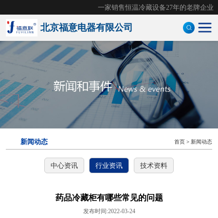
一家销售恒温冷藏设备27年的老牌企业
北京福意电器有限公司
手术室恒温箱
医用液体加温柜
医用加温箱
医用冷藏柜
新闻动态
首页
>
新闻动态
样本灭活仪
中心资讯
行业资讯
技术资料
灭活恒温箱
冷链运输箱
药品冷藏柜有哪些常见的问题
发布时间:2022-03-24