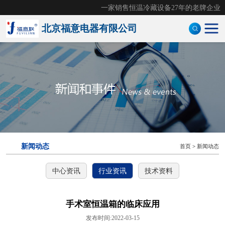
一家销售恒温冷藏设备27年的老牌企业
北京福意电器有限公司
手术室恒温箱
医用液体加温柜
医用加温箱
医用冷藏柜
新闻动态
首页
>
新闻动态
样本灭活仪
中心资讯
行业资讯
技术资料
灭活恒温箱
冷链运输箱
手术室恒温箱的临床应用
发布时间:2022-03-15