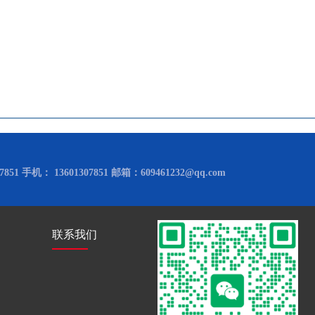
851 手机： 13601307851 邮箱：609461232@qq.com
联系我们