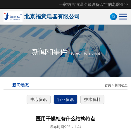
一家销售恒温冷藏设备27年的老牌企业
北京福意电器有限公司
手术室恒温箱
医用液体加温柜
医用加温箱
医用冷藏柜
新闻动态
首页
>
新闻动态
样本灭活仪
中心资讯
行业资讯
技术资料
灭活恒温箱
冷链运输箱
医用干燥柜有什么结构特点
发布时间:2021-11-24