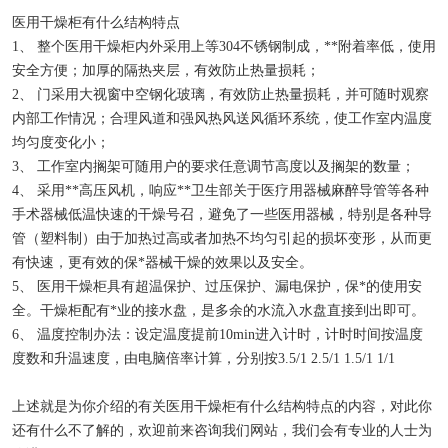
物证保管柜
医用干燥柜有什么结构特点
1、 整个医用干燥柜内外采用上等304不锈钢制成，**附着率低，使用
锂电池测试恒温箱
安全方便；加厚的隔热夹层，有效防止热量损耗；
2、 门采用大视窗中空钢化玻璃，有效防止热量损耗，并可随时观察
实验室低温冰箱
内部工作情况；合理风道和强风热风送风循环系统，使工作室内温度
均匀度变化小；
3、 工作室内搁架可随用户的要求任意调节高度以及搁架的数量；
4、 采用**高压风机，响应**卫生部关于医疗用器械麻醉导管等各种
手术器械低温快速的干燥号召，避免了一些医用器械，特别是各种导
管（塑料制）由于加热过高或者加热不均匀引起的损坏变形，从而更
有快速，更有效的保*器械干燥的效果以及安全。
5、 医用干燥柜具有超温保护、过压保护、漏电保护，保*的使用安
全。干燥柜配有*业的接水盘，是多余的水流入水盘直接到出即可。
6、 温度控制办法：设定温度提前10min进入计时，计时时间按温度
度数和升温速度，由电脑倍率计算，分别按3.5/1 2.5/1 1.5/1 1/1
上述就是为你介绍的有关医用干燥柜有什么结构特点的内容，对此你
还有什么不了解的，欢迎前来咨询我们网站，我们会有专业的人士为