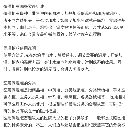
物证保管柜
保温柜有哪些零件组成
保温柜有多种，通常说的有两种，加热加湿保温柜和加热保温柜，二
锂电池测试恒温箱
者不同之处取决于是否要加水，如果要加水的话就是保湿，零部件基
本相同，由电热管、温控仪、温度探测棒等组成，尺寸从52到150厘
实验室低温冰箱
米不等，来自金贵食品机械的回答，希望对你有点帮助！
保温柜的使用说明
使用方法是:先在水箱里加水，然后通电，调节需要的温度，开始加
温。柜内的温度升高，会让水箱内的水蒸发，达到保湿的效果。同
时，温度达到您设定的温度后，会进入恒温状态。
医用保温柜的分类
医用保温柜是指药品柜、中药柜、分类垃圾柜、分类污物柜、手术室
更衣柜、医务人员鞋柜、针剂柜、毒麻柜、各类器械柜等， 医用柜即
可供医疗工作人员使用，根据整理和管理分类的合理规定，可以把*
有的物品存放在**的医用柜里。
医用保温柜普遍较见的医院大型的柜子分类较多，一般都是按照医用
柜的种类来分的。不过，人们通常还是会把医用柜按照其它的分类标