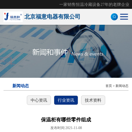
一家销售恒温冷藏设备27年的老牌企业
北京福意电器有限公司
手术室恒温箱
医用液体加温柜
医用加温箱
医用冷藏柜
新闻动态
首页
>
新闻动态
样本灭活仪
中心资讯
行业资讯
技术资料
灭活恒温箱
冷链运输箱
保温柜有哪些零件组成
发布时间:2021-11-08