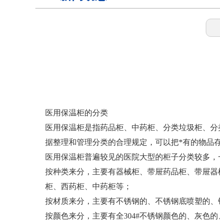
样本灭活仪
灭活恒温箱
冷链运输箱
医用保温柜的分类
医用保温柜是指药品柜、中药柜、分类垃圾柜、分
据整理和管理分类的合理规定，可以把*有的物品存
物证保管柜
医用保温柜普遍较见的医院大型的柜子分类较多，
按种类来分，主要有器械柜、带屉药品柜、带屉器
锂电池测试恒温箱
柜、西药柜、中药柜等；
按材质来分，主要有不锈钢的、不锈钢底喷塑的、
按颜色来分，主要有全304#不锈钢颜色的、灰色