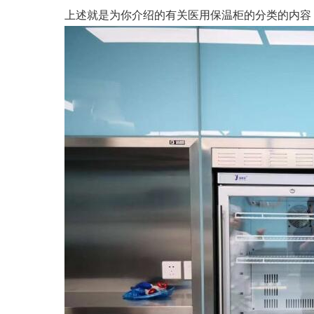
实验室低温冰箱
上述就是为你介绍的有关
医用保温柜的分类
的内容