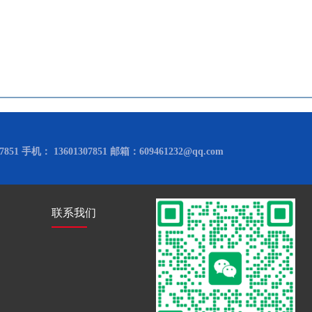
851 手机： 13601307851 邮箱：609461232@qq.com
联系我们