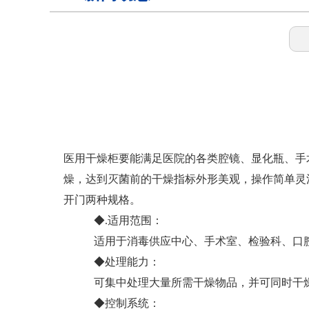
样本灭活仪
灭活恒温箱
冷链运输箱
医用干燥柜要能满足医院的各类腔镜、显化瓶、手
燥，达到灭菌前的干燥指标外形美观，操作简单灵活
开门两种规格。
物证保管柜
◆.适用范围：
适用于消毒供应中心、手术室、检验科、口腔
锂电池测试恒温箱
◆处理能力：
可集中处理大量所需干燥物品，并可同时干燥
◆控制系统：