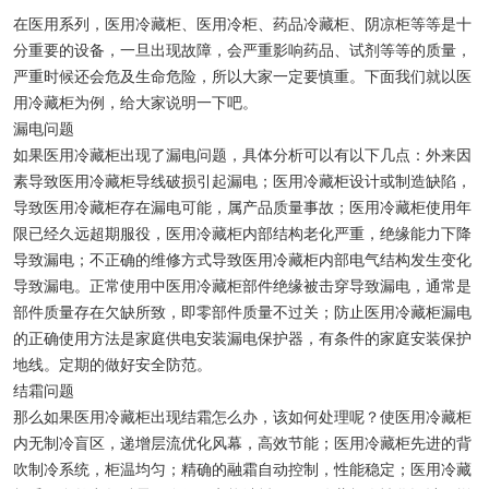
物证保管柜
在医用系列，医用冷藏柜、医用冷柜、药品冷藏柜、阴凉柜等等是十
分重要的设备，一旦出现故障，会严重影响药品、试剂等等的质量，
锂电池测试恒温箱
严重时候还会危及生命危险，所以大家一定要慎重。下面我们就以医
用冷藏柜为例，给大家说明一下吧。
实验室低温冰箱
漏电问题
如果医用冷藏柜出现了漏电问题，具体分析可以有以下几点：外来因
素导致医用冷藏柜导线破损引起漏电；医用冷藏柜设计或制造缺陷，
导致医用冷藏柜存在漏电可能，属产品质量事故；医用冷藏柜使用年
限已经久远超期服役，医用冷藏柜内部结构老化严重，绝缘能力下降
导致漏电；不正确的维修方式导致医用冷藏柜内部电气结构发生变化
导致漏电。正常使用中医用冷藏柜部件绝缘被击穿导致漏电，通常是
部件质量存在欠缺所致，即零部件质量不过关；防止医用冷藏柜漏电
的正确使用方法是家庭供电安装漏电保护器，有条件的家庭安装保护
地线。定期的做好安全防范。
结霜问题
那么如果医用冷藏柜出现结霜怎么办，该如何处理呢？使医用冷藏柜
内无制冷盲区，递增层流优化风幕，高效节能；医用冷藏柜先进的背
吹制冷系统，柜温均匀；精确的融霜自动控制，性能稳定；医用冷藏