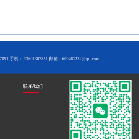
851 手机： 13601307851 邮箱：609461232@qq.com
联系我们