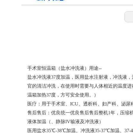
样本灭活仪
灭活恒温箱
冷链运输箱
手术室恒温箱（盐水冲洗液）用途--
盐水冲洗液37度加温，医用盐水注射液，冲洗液，
官的清洁冲洗，在使用时需要与人体相近的温度进
物证保管柜
温箱加热37度，方可安全使用。）
医疗：用于手术室、ICU、透析科、妇产科、泌
锂电池测试恒温箱
售后售后：优良统一优良售后售后整机1年，压缩机
液体加温（、静脉IV输液及冲洗液）
医用盐水35℃-38℃加温、冲洗液35-37℃加温